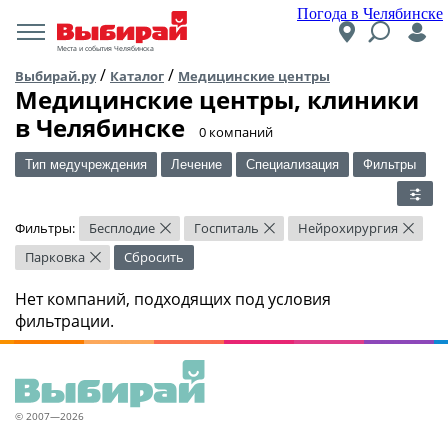
Погода в Челябинске
Места и события Челябинска
/
/
Выбирай.ру
Каталог
Медицинские центры
Медицинские центры, клиники
в Челябинске
​0 компаний
Тип медучреждения
Лечение
Специализация
Фильтры
Фильтры:
Бесплодие
Госпиталь
Нейрохирургия
×
×
×
Парковка
Сбросить
×
Нет компаний, подходящих под условия
фильтрации.
© 2007—2026