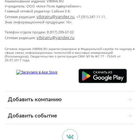
Наименование издания: VIBIRAI.RU
Учредитель: ООО «Алое Поле Адвертайзинг».
Главный сетевой редактор: Сайкин Е.Б.
vibirairu@yandex.ru
Сетевая редакция:
, +7 (351) 247-11-11.
Знак информационной продукции: 16+.
Телефон отдела продаж: 8 (917) 299-67-02
vibirairu@yandex.ru
Сетевая редакция:
Сетевое издание VIBIRAI.RU зарегистрировано в Федеральной службе по надзору в
сфере связи, информационных технологий и массовых коммуникаций
(Роскомнадзор). Свидетельство о регистрации СМИ ЭЛ № ФС 77 - 70345 от
20.07.2017 года
Добавить компанию
Добавить событие