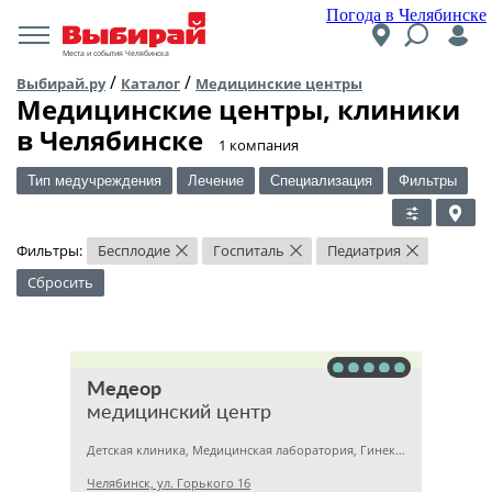
Погода в Челябинске
Места и события Челябинска
/
/
Выбирай.ру
Каталог
Медицинские центры
Медицинские центры, клиники
в Челябинске
​1 компания
Тип медучреждения
Лечение
Специализация
Фильтры
Фильтры:
Бесплодие
Госпиталь
Педиатрия
×
×
×
Сбросить
Медеор
медицинский центр
Детская клиника, Медицинская лаборатория, Гинекология
Челябинск, ул. Горького 16