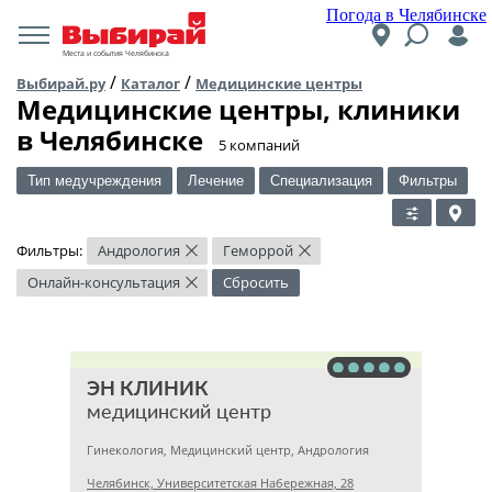
Погода в Челябинске
Места и события Челябинска
/
/
Выбирай.ру
Каталог
Медицинские центры
Медицинские центры, клиники
в Челябинске
​5 компаний
Тип медучреждения
Лечение
Специализация
Фильтры
Фильтры:
Андрология
Геморрой
×
×
Онлайн-консультация
Сбросить
×
ЭН КЛИНИК
медицинский центр
Гинекология, Медицинский центр, Андрология
Челябинск, Университетская Набережная, 28