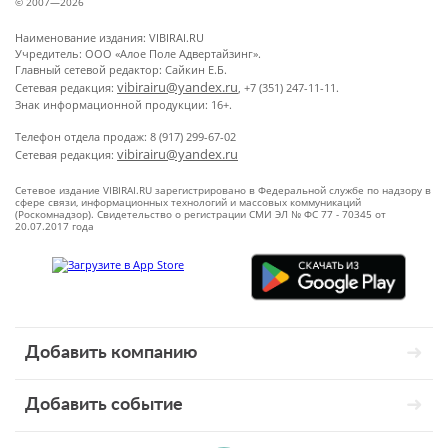
© 2007—2026
Наименование издания: VIBIRAI.RU
Учредитель: ООО «Алое Поле Адвертайзинг».
Главный сетевой редактор: Сайкин Е.Б.
vibirairu@yandex.ru
Сетевая редакция:
, +7 (351) 247-11-11.
Знак информационной продукции: 16+.
Телефон отдела продаж: 8 (917) 299-67-02
vibirairu@yandex.ru
Сетевая редакция:
Сетевое издание VIBIRAI.RU зарегистрировано в Федеральной службе по надзору в
сфере связи, информационных технологий и массовых коммуникаций
(Роскомнадзор). Свидетельство о регистрации СМИ ЭЛ № ФС 77 - 70345 от
20.07.2017 года
Добавить компанию
Добавить событие