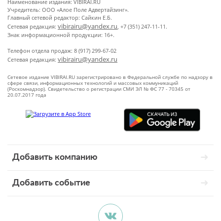
Наименование издания: VIBIRAI.RU
Учредитель: ООО «Алое Поле Адвертайзинг».
Главный сетевой редактор: Сайкин Е.Б.
vibirairu@yandex.ru
Сетевая редакция:
, +7 (351) 247-11-11.
Знак информационной продукции: 16+.
Телефон отдела продаж: 8 (917) 299-67-02
vibirairu@yandex.ru
Сетевая редакция:
Сетевое издание VIBIRAI.RU зарегистрировано в Федеральной службе по надзору в
сфере связи, информационных технологий и массовых коммуникаций
(Роскомнадзор). Свидетельство о регистрации СМИ ЭЛ № ФС 77 - 70345 от
20.07.2017 года
Добавить компанию
Добавить событие