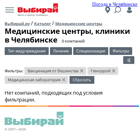
Погода в Челябинске
Места и события Челябинска
/
/
Выбирай.ру
Каталог
Медицинские центры
Медицинские центры, клиники
в Челябинске
​0 компаний
Тип медучреждения
Лечение
Специализация
Фильтры
Фильтры:
Вакцинация от бешенства
Геморрой
×
×
Медицинская лаборатория
Сбросить
×
Нет компаний, подходящих под условия
фильтрации.
© 2007—2026