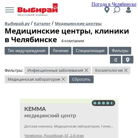
Погода в Челябинске
Места и события Челябинска
/
/
Выбирай.ру
Каталог
Медицинские центры
Медицинские центры, клиники
в Челябинске
​4 компании
Тип медучреждения
Лечение
Специализация
Фильтры
Фильтры:
Инфекционные заболевания
Косметология
×
×
Медицинская лаборатория
Сбросить
×
КЕММА
медицинский центр
Детская клиника, Медицинская лаборатория, Гинекология
Челябинск, Российская, 67, 2-й этаж