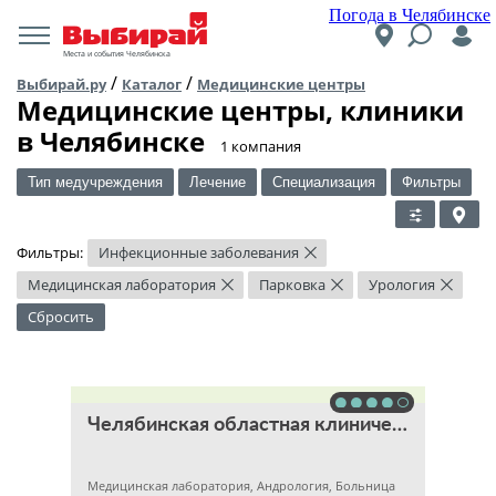
Погода в Челябинске
Места и события Челябинска
/
/
Выбирай.ру
Каталог
Медицинские центры
Медицинские центры, клиники
в Челябинске
​1 компания
Тип медучреждения
Лечение
Специализация
Фильтры
Фильтры:
Инфекционные заболевания
×
Медицинская лаборатория
Парковка
Урология
×
×
×
Сбросить
Челябинская областная клиническая больница
Медицинская лаборатория, Андрология, Больница