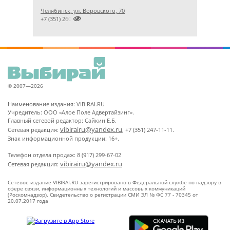
Челябинск, ул. Воровского, 70

+7 (351) 2609824
© 2007—2026
Наименование издания: VIBIRAI.RU
Учредитель: ООО «Алое Поле Адвертайзинг».
Главный сетевой редактор: Сайкин Е.Б.
vibirairu@yandex.ru
Сетевая редакция:
, +7 (351) 247-11-11.
Знак информационной продукции: 16+.
Телефон отдела продаж: 8 (917) 299-67-02
vibirairu@yandex.ru
Сетевая редакция:
Сетевое издание VIBIRAI.RU зарегистрировано в Федеральной службе по надзору в
сфере связи, информационных технологий и массовых коммуникаций
(Роскомнадзор). Свидетельство о регистрации СМИ ЭЛ № ФС 77 - 70345 от
20.07.2017 года