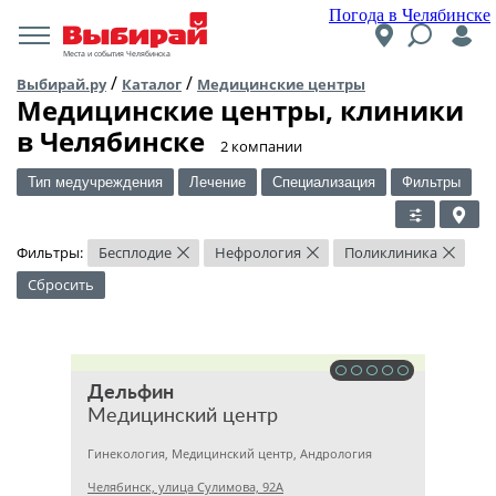
Погода в Челябинске
Места и события Челябинска
/
/
Выбирай.ру
Каталог
Медицинские центры
Медицинские центры, клиники
в Челябинске
​2 компании
Тип медучреждения
Лечение
Специализация
Фильтры
Фильтры:
Бесплодие
Нефрология
Поликлиника
×
×
×
Сбросить
Дельфин
Медицинский центр
Гинекология, Медицинский центр, Андрология
Челябинск, улица Сулимова, 92А