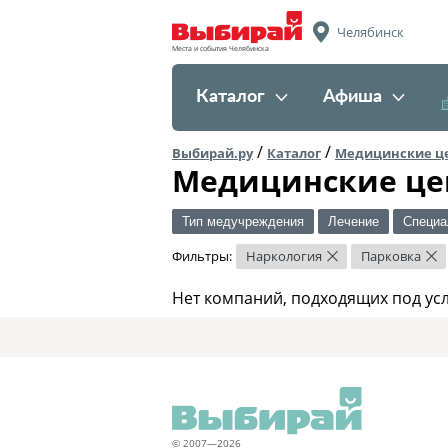
Челябинск
Места и события Челябинска
Каталог
Афиша
/
/
Выбирай.ру
Каталог
Медицинские ц
Медицинские це
Тип медучреждения
Лечение
Специа
Фильтры:
Наркология
Парковка
×
×
Нет компаний, подходящих под ус
© 2007—2026