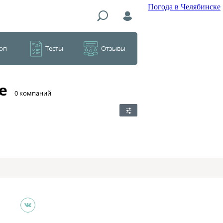
Погода в Челябинске
оп
Тесты
Отзывы
е
​0 компаний