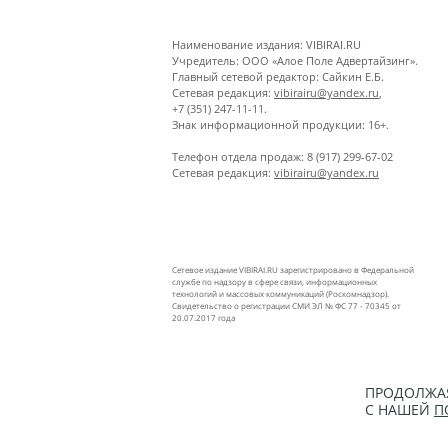
Наименование издания: VIBIRAI.RU
Учредитель: ООО «Алое Поле Адвертайзинг».
Главный сетевой редактор: Сайкин Е.Б.
Сетевая редакция:
vibirairu@yandex.ru
,
+7 (351) 247-11-11.
Знак информационной продукции: 16+.
Телефон отдела продаж: 8 (917) 299-67-02
Сетевая редакция:
vibirairu@yandex.ru
Сетевое издание VIBIRAI.RU зарегистрировано в Федеральной
службе по надзору в сфере связи, информационных
технологий и массовых коммуникаций (Роскомнадзор).
Свидетельство о регистрации СМИ ЭЛ № ФС 77 - 70345 от
20.07.2017 года
ПРОДОЛЖАЯ
С НАШЕЙ
П