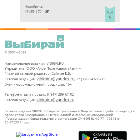
Челябинск

+7 (351) 7298929
Ещё
5
© 2007—2026
Наименование издания: VIBIRAI.RU
Учредитель: ООО «Алое Поле Адвертайзинг».
Главный сетевой редактор: Сайкин Е.Б.
vibirairu@yandex.ru
Сетевая редакция:
, +7 (351) 247-11-11.
Знак информационной продукции: 16+.
Телефон отдела продаж: 8 (917) 299-67-02
vibirairu@yandex.ru
Сетевая редакция:
Сетевое издание VIBIRAI.RU зарегистрировано в Федеральной службе по надзору в
сфере связи, информационных технологий и массовых коммуникаций
(Роскомнадзор). Свидетельство о регистрации СМИ ЭЛ № ФС 77 - 70345 от
20.07.2017 года