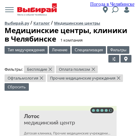
Погода в Челябинске
Места и события Челябинска
/
/
Выбирай.ру
Каталог
Медицинские центры
Медицинские центры, клиники
в Челябинске
​1 компания
Тип медучреждения
Лечение
Специализация
Фильтры
Фильтры:
Бесплодие
Оплата полисом
×
×
Офтальмология
Прочие медицинские учреждения
×
×
Сбросить
Лотос
медицинский центр
Детская клиника, Прочие медицинские учреждения, Гинекология