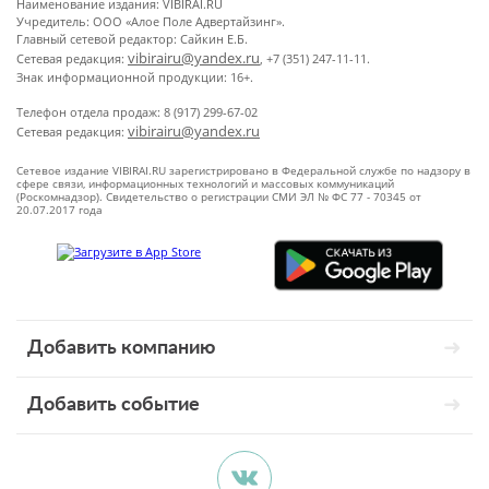
Наименование издания: VIBIRAI.RU
Учредитель: ООО «Алое Поле Адвертайзинг».
Главный сетевой редактор: Сайкин Е.Б.
vibirairu@yandex.ru
Сетевая редакция:
, +7 (351) 247-11-11.
Знак информационной продукции: 16+.
Телефон отдела продаж: 8 (917) 299-67-02
vibirairu@yandex.ru
Сетевая редакция:
Сетевое издание VIBIRAI.RU зарегистрировано в Федеральной службе по надзору в
сфере связи, информационных технологий и массовых коммуникаций
(Роскомнадзор). Свидетельство о регистрации СМИ ЭЛ № ФС 77 - 70345 от
20.07.2017 года
Добавить компанию
Добавить событие