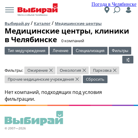
Погода в Челябинске
Места и события Челябинска
/
/
Выбирай.ру
Каталог
Медицинские центры
Медицинские центры, клиники
в Челябинске
​0 компаний
Тип медучреждения
Лечение
Специализация
Фильтры
Фильтры:
Ожирение
Онкология
Парковка
×
×
×
Прочие медицинские учреждения
Сбросить
×
Нет компаний, подходящих под условия
фильтрации.
© 2007—2026