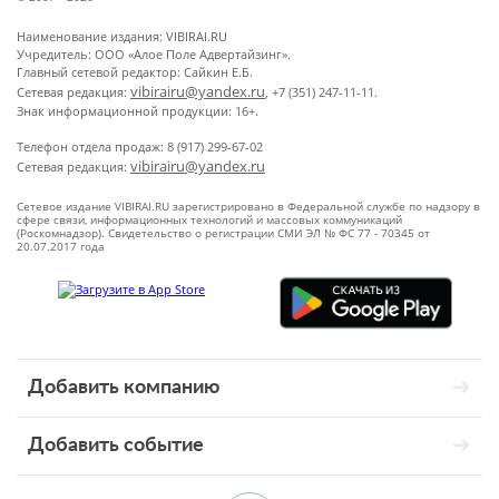
Наименование издания: VIBIRAI.RU
Учредитель: ООО «Алое Поле Адвертайзинг».
Главный сетевой редактор: Сайкин Е.Б.
vibirairu@yandex.ru
Сетевая редакция:
, +7 (351) 247-11-11.
Знак информационной продукции: 16+.
Телефон отдела продаж: 8 (917) 299-67-02
vibirairu@yandex.ru
Сетевая редакция:
Сетевое издание VIBIRAI.RU зарегистрировано в Федеральной службе по надзору в
сфере связи, информационных технологий и массовых коммуникаций
(Роскомнадзор). Свидетельство о регистрации СМИ ЭЛ № ФС 77 - 70345 от
20.07.2017 года
Добавить компанию
Добавить событие