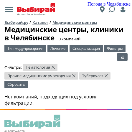
Погода в Челябинске
Места и события Челябинска
/
/
Выбирай.ру
Каталог
Медицинские центры
Медицинские центры, клиники
в Челябинске
​0 компаний
Тип медучреждения
Лечение
Специализация
Фильтры
Фильтры:
Гематология
×
Прочие медицинские учреждения
Туберкулез
×
×
Сбросить
Нет компаний, подходящих под условия
фильтрации.
© 2007—2026