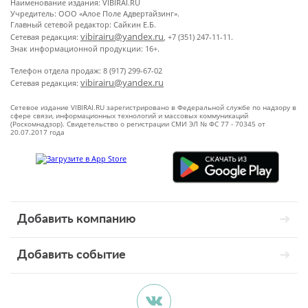
Наименование издания: VIBIRAI.RU
Учредитель: ООО «Алое Поле Адвертайзинг».
Главный сетевой редактор: Сайкин Е.Б.
vibirairu@yandex.ru
Сетевая редакция:
, +7 (351) 247-11-11.
Знак информационной продукции: 16+.
Телефон отдела продаж: 8 (917) 299-67-02
vibirairu@yandex.ru
Сетевая редакция:
Сетевое издание VIBIRAI.RU зарегистрировано в Федеральной службе по надзору в
сфере связи, информационных технологий и массовых коммуникаций
(Роскомнадзор). Свидетельство о регистрации СМИ ЭЛ № ФС 77 - 70345 от
20.07.2017 года
Добавить компанию
Добавить событие