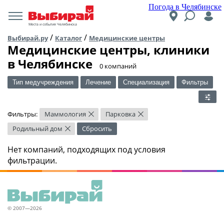
Погода в Челябинске
Места и события Челябинска
/
/
Выбирай.ру
Каталог
Медицинские центры
Медицинские центры, клиники
в Челябинске
​0 компаний
Тип медучреждения
Лечение
Специализация
Фильтры
Фильтры:
Маммология
Парковка
×
×
Родильный дом
Сбросить
×
Нет компаний, подходящих под условия
фильтрации.
© 2007—2026