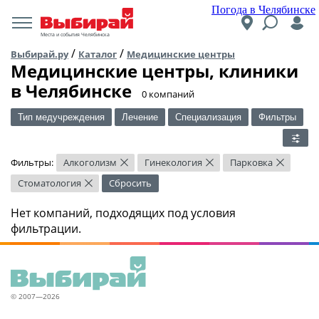
Погода в Челябинске
Места и события Челябинска
/
/
Выбирай.ру
Каталог
Медицинские центры
Медицинские центры, клиники
в Челябинске
​0 компаний
Тип медучреждения
Лечение
Специализация
Фильтры
Фильтры:
Алкоголизм
Гинекология
Парковка
×
×
×
Стоматология
Сбросить
×
Нет компаний, подходящих под условия
фильтрации.
© 2007—2026