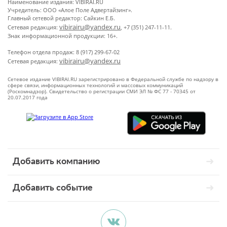
Наименование издания: VIBIRAI.RU
Учредитель: ООО «Алое Поле Адвертайзинг».
Главный сетевой редактор: Сайкин Е.Б.
vibirairu@yandex.ru
Сетевая редакция:
, +7 (351) 247-11-11.
Знак информационной продукции: 16+.
Телефон отдела продаж: 8 (917) 299-67-02
vibirairu@yandex.ru
Сетевая редакция:
Сетевое издание VIBIRAI.RU зарегистрировано в Федеральной службе по надзору в
сфере связи, информационных технологий и массовых коммуникаций
(Роскомнадзор). Свидетельство о регистрации СМИ ЭЛ № ФС 77 - 70345 от
20.07.2017 года
Добавить компанию
Добавить событие