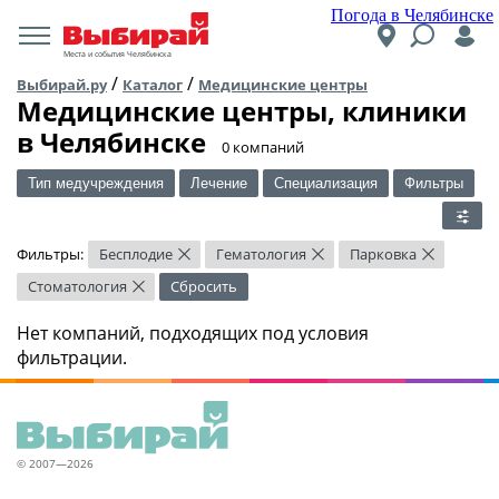
Погода в Челябинске
Места и события Челябинска
/
/
Выбирай.ру
Каталог
Медицинские центры
Медицинские центры, клиники
в Челябинске
​0 компаний
Тип медучреждения
Лечение
Специализация
Фильтры
Фильтры:
Бесплодие
Гематология
Парковка
×
×
×
Стоматология
Сбросить
×
Нет компаний, подходящих под условия
фильтрации.
© 2007—2026