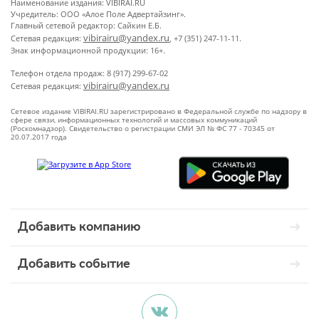
Наименование издания: VIBIRAI.RU
Учредитель: ООО «Алое Поле Адвертайзинг».
Главный сетевой редактор: Сайкин Е.Б.
vibirairu@yandex.ru
Сетевая редакция:
, +7 (351) 247-11-11.
Знак информационной продукции: 16+.
Телефон отдела продаж: 8 (917) 299-67-02
vibirairu@yandex.ru
Сетевая редакция:
Сетевое издание VIBIRAI.RU зарегистрировано в Федеральной службе по надзору в
сфере связи, информационных технологий и массовых коммуникаций
(Роскомнадзор). Свидетельство о регистрации СМИ ЭЛ № ФС 77 - 70345 от
20.07.2017 года
Добавить компанию
Добавить событие