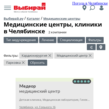
Погода в Челябинске
Места и события Челябинска
/
/
Выбирай.ру
Каталог
Медицинские центры
Медицинские центры, клиники
в Челябинске
​2 компании
Тип медучреждения
Лечение
Специализация
Фильтры
Фильтры:
Кардиохирургия
Медицинский центр
×
×
Парковка
Сбросить
×
Медеор
медицинский центр
Детская клиника, Медицинская лаборатория, Гинекология
Челябинск, ул. Горького 16