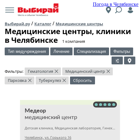
Погода в Челябинске
Места и события Челябинска
/
/
Выбирай.ру
Каталог
Медицинские центры
Медицинские центры, клиники
в Челябинске
​1 компания
Тип медучреждения
Лечение
Специализация
Фильтры
Фильтры:
Гематология
Медицинский центр
×
×
Парковка
Туберкулез
Сбросить
×
×
Медеор
медицинский центр
Детская клиника, Медицинская лаборатория, Гинекология
Челябинск, ул. Горького 16