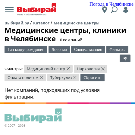
Погода в Челябинске
Места и события Челябинска
/
/
Выбирай.ру
Каталог
Медицинские центры
Медицинские центры, клиники
в Челябинске
​0 компаний
Тип медучреждения
Лечение
Специализация
Фильтры
Фильтры:
Медицинский центр
Наркология
×
×
Оплата полисом
Туберкулез
Сбросить
×
×
Нет компаний, подходящих под условия
фильтрации.
© 2007—2026