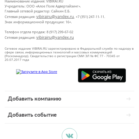
Наименование издания: VIBIRAI.RU
Учредитель: ООО «Алое Поле Адвертайзинг».
Главный сетевой редактор: Сайкин Е.Б.
vibirairu@yandex.ru
Сетевая редакция:
, +7 (351) 247-11-11.
Знак информационной продукции: 16+.
Телефон отдела продаж: 8 (917) 299-67-02
vibirairu@yandex.ru
Сетевая редакция:
Сетевое издание VIBIRAI.RU зарегистрировано в Федеральной службе по надзору в
сфере связи, информационных технологий и массовых коммуникаций
(Роскомнадзор). Свидетельство о регистрации СМИ ЭЛ № ФС 77 - 70345 от
20.07.2017 года
Добавить компанию
Добавить событие