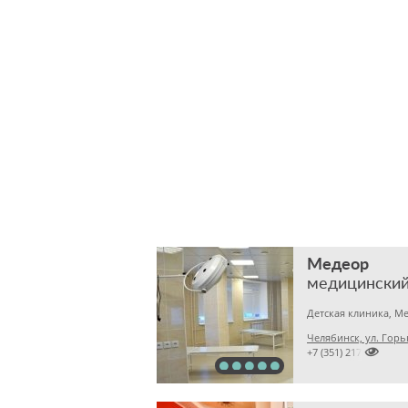
Медеор
медицинский
Челябинск, ул. Горь

+7 (351) 2172376