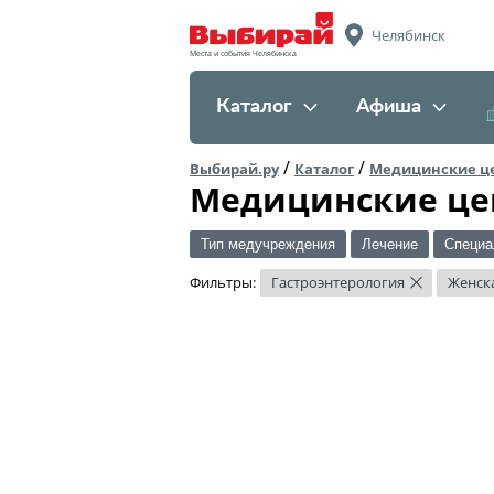
Челябинск
Места и события Челябинска
Каталог
Афиша
/
/
Выбирай.ру
Каталог
Медицинские ц
Медицинские це
Тип медучреждения
Лечение
Специа
Фильтры:
Гастроэнтерология
Женск
×