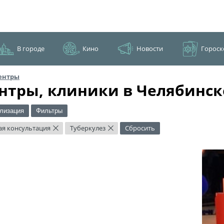
В городе
Кино
Новости
Гороск
ентры
нтры, клиники в Челябинск
лизация
Фильтры
ая консультация
Туберкулез
Сбросить
×
×