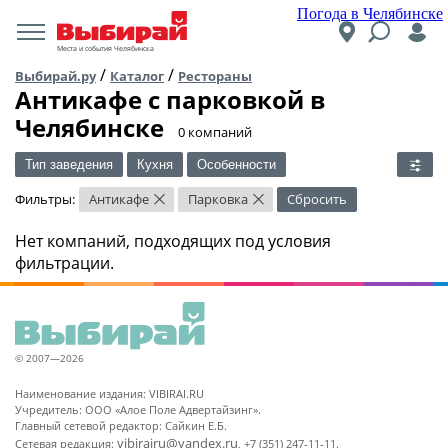
Погода в Челябинске
Места и события Челябинска
/
/
Выбирай.ру
Каталог
Рестораны
Антикафе c парковкой в
Челябинске
​0 компаний
Тип заведения
Кухня
Особенности
Фильтры:
Антикафе
Парковка
Сбросить
×
×
Нет компаний, подходящих под условия
фильтрации.
© 2007—2026
Наименование издания: VIBIRAI.RU
Учредитель: ООО «Алое Поле Адвертайзинг».
Главный сетевой редактор: Сайкин Е.Б.
vibirairu@yandex.ru
Сетевая редакция:
, +7 (351) 247-11-11.