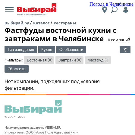
Погода в Челябинске
Места и события Челябинска
/
/
Выбирай.ру
Каталог
Рестораны
Фастфуды восточной кухни c
завтраками в Челябинске
​0 компаний
Тип заведения
Кухня
Особенности
Фильтры:
Восточная
Завтраки
Фастфуд
×
×
×
Сбросить
Нет компаний, подходящих под условия
фильтрации.
© 2007—2026
Наименование издания: VIBIRAI.RU
Учредитель: ООО «Алое Поле Адвертайзинг».