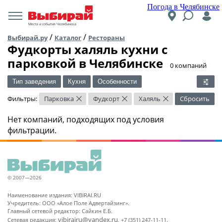
Погода в Челябинске
Места и события Челябинска
/
/
Выбирай.ру
Каталог
Рестораны
Фудкорты халяль кухни c
парковкой в Челябинске
​0 компаний
Тип заведения
Кухня
Особенности
Фильтры:
Парковка
Фудкорт
Халяль
Сбросить
×
×
×
Нет компаний, подходящих под условия
фильтрации.
© 2007—2026
Наименование издания: VIBIRAI.RU
Учредитель: ООО «Алое Поле Адвертайзинг».
Главный сетевой редактор: Сайкин Е.Б.
vibirairu@yandex.ru
Сетевая редакция:
, +7 (351) 247-11-11.