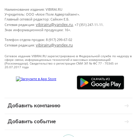
Наименование издания: VIBIRAI.RU
Учредитель: ООО «Алое Поле Адвертайзинг».
Главный сетевой редактор: Сайкин Е.Б.
vibirairu@yandex.ru
Сетевая редакция:
, +7 (351) 247-11-11.
Знак информационной продукции: 16+.
Телефон отдела продаж: 8 (917) 299-67-02
vibirairu@yandex.ru
Сетевая редакция:
Сетевое издание VIBIRAI.RU зарегистрировано в Федеральной службе по надзору в
сфере связи, информационных технологий и массовых коммуникаций
(Роскомнадзор). Свидетельство о регистрации СМИ ЭЛ № ФС 77 - 70345 от
20.07.2017 года
Добавить компанию
Добавить событие