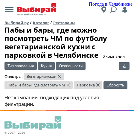
Погода в Челябинске
Места и события Челябинска
/
/
Выбирай.ру
Каталог
Рестораны
Пабы и бары, где можно
посмотреть ЧМ по футболу
вегетарианской кухни c
парковкой в Челябинске
​0 компаний
Тип заведения
Кухня
Особенности
Фильтры:
Вегетарианская
×
Пабы и бары, где смотреть ЧМ
Парковка
Сбросить
×
×
Нет компаний, подходящих под условия
фильтрации.
© 2007—2026