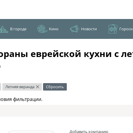
В городе
Кино
Новости
Гороск
ораны еврейской кухни c ле
й
Летняя веранда
Сбросить
×
ловия фильтрации.
Добавить компанию