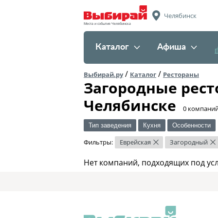
Челябинск
Места и события Челябинска
Каталог
Афиша
/
/
Выбирай.ру
Каталог
Рестораны
Загородные рест
Челябинске
​0 компани
Тип заведения
Кухня
Особенности
Фильтры:
Еврейская
Загородный
×
×
Нет компаний, подходящих под ус