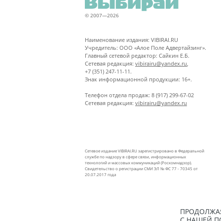
© 2007—2026
Наименование издания: VIBIRAI.RU
Учредитель: ООО «Алое Поле Адвертайзинг».
Главный сетевой редактор: Сайкин Е.Б.
Сетевая редакция:
vibirairu@yandex.ru
,
+7 (351) 247-11-11.
Знак информационной продукции: 16+.
Телефон отдела продаж: 8 (917) 299-67-02
Сетевая редакция:
vibirairu@yandex.ru
Сетевое издание VIBIRAI.RU зарегистрировано в Федеральной
службе по надзору в сфере связи, информационных
технологий и массовых коммуникаций (Роскомнадзор).
Свидетельство о регистрации СМИ ЭЛ № ФС 77 - 70345 от
20.07.2017 года
ПРОДОЛЖАЯ
С НАШЕЙ
П