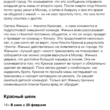
родной город. Но оказывается, что это сообщение отправила
младшая дочь мамы от второго мужа. После смерти отца Никита
почти сразу уехал в Москву, а затем в Америку и все это время
не общался с мамой — он не смог простить того, что она почти
сразу сошлась с другим.
Сестра Женька — фанатка Крюкова… и сама хоккеистка в
подростковой смешанной команде. Женька всем рассказывает,
что они с Никитой постоянно общаются, и что он скоро приедет
и приведет их команду к финалу. Это продолжается несколько
лет, и уже никто ей не верит, пока Никита Крюков в результате
«финта» Женьки действительно не появляется в их городе. Но
Женькин «лучший друг» никого тренировать не планировал, а
собирается как можно скорее вернуться в Москву. Женька
уверена, что достойна большой карьеры в хоккее. Она не
сомневается в том, что Крюков заметит ее талант и обязательно
сделает ее звездой. Пока сестра думает о комбинации, как
задержать брата, Крюков по просьбе мамы заглядывает на
тренировку и находит мотивацию не уезжать. Он решает
заняться детской командой. Только вот Женьку причина
изменившихся планов Крюка вряд ли обрадует.
Красный шелк
16+
В кино с 20 февраля