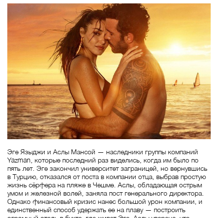
Эге Языджи и Аслы Мансой — наследники группы компаний
Yazman, которые последний раз виделись, когда им было по
пять лет. Эге закончил университет заграницей, но вернувшись
в Турцию, отказался от поста в компании отца, выбрав простую
жизнь сёрфера на пляже в Чешме. Аслы, обладающая острым
умом и железной волей, заняла пост генерального директора.
Однако финансовый кризис нанес большой урон компании, и
единственный способ удержать ее на плаву — построить
огромный отель в бухте, где живет Эге. Аслы уверена, что