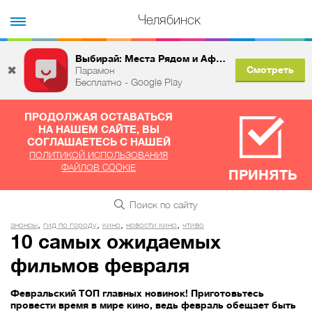
Челябинск
Выбирай: Места Рядом и Афиша
✖
Смотреть
Парамон
Бесплатно - Google Play
ПРОДОЛЖАЯ ОСТАВАТЬСЯ
НА НАШЕМ САЙТЕ, ВЫ
СОГЛАШАЕТЕСЬ С НАШЕЙ
ПОЛИТИКОЙ ИСПОЛЬЗОВАНИЯ
ФАЙЛОВ COOKIE
ПРИНЯТЬ
,
,
,
,
анонсы
гид по городу
кино
новости кино
чтиво
10 самых ожидаемых
фильмов февраля
Февральский ТОП главных новинок! Приготовьтесь
провести время в мире кино, ведь февраль обещает быть