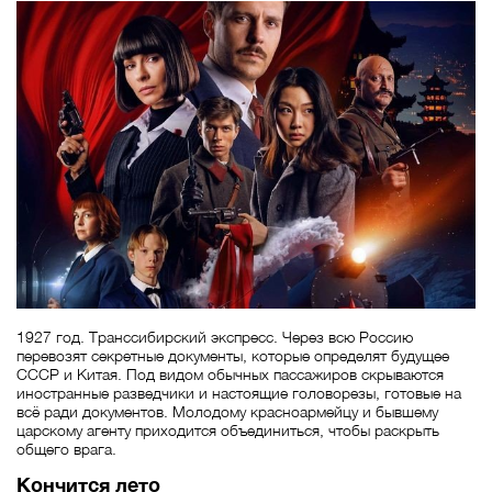
1927 год. Транссибирский экспресс. Через всю Россию
перевозят секретные документы, которые определят будущее
СССР и Китая. Под видом обычных пассажиров скрываются
иностранные разведчики и настоящие головорезы, готовые на
всё ради документов. Молодому красноармейцу и бывшему
царскому агенту приходится объединиться, чтобы раскрыть
общего врага.
Кончится лето