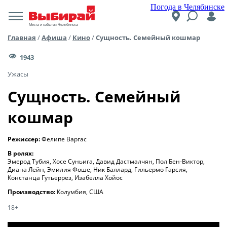
Погода в Челябинске
Места и события Челябинска
Главная
/
Афиша
/
Кино
/
Сущность. Семейный кошмар
1943
Ужасы
Сущность. Семейный
кошмар
Режиссер:
Фелипе Варгас
В ролях:
Эмерод Тубия, Хосе Суньига, Давид Дастмалчян, Пол Бен-Виктор,
Диана Лейн, Эмилия Фоше, Ник Баллард, Гильермо Гарсия,
Констанца Гутьеррез, Изабелла Хойос
Производство:
Колумбия, США
18+