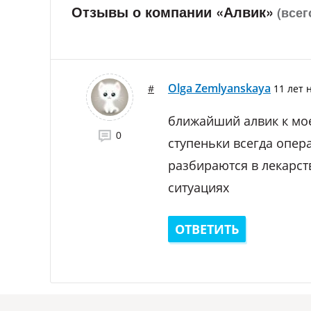
Отзывы о компании «Алвик»
(всег
Olga Zemlyanskaya
#
11 лет
н
ближайший алвик к мое
0
ступеньки всегда опер
разбираются в лекарст
ситуациях
ОТВЕТИТЬ