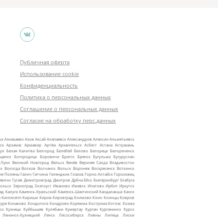
Публичная оферта
Использование cookie
Конфиденциальность
Политика о персональных данных
Соглашение о персональных данных
Согласие на обработку перс.данных
ыз
Азнакаево
Азов
Аксай
Алапаевск
Александров
Алексин
Альметьевск
ск
Арзамас
Армавир
Артём
Архангельск
Асбест
Астана
Астрахань
ул
Белая Калитва
Белгород
Белебей
Белово
Белорецк
Белореченск
ещенск
Богородицк
Боровичи
Братск
Брянск
Бугульма
Бугуруслан
 Луки
Великий Новгород
Вельск
Венёв
Верхняя Салда
Владивосток
ск
Вологда
Волхов
Волчанск
Вольск
Воронеж
Воскресенск
Воткинск
ие Поляны
Галич
Гатчина
Геленджик
Глазов
Горно‑Алтайск
Гороховец
евичи
Гусев
Димитровград
Дмитров
Дубна
Ейск
Екатеринбург
Елабуга
ольск
Зерноград
Златоуст
Иваново
Ижевск
Ипатово
Ирбит
Иркутск
ад
Калуга
Каменск‑Уральский
Каменск‑Шахтинский
Кандалакша
Канск
ы
Кингисепп
Кириши
Киров
Кировград
Климово
Клин
Клинцы
Ковров
уре
Конаково
Кондопога
Кондрово
Коряжма
Кострома
Котлас
Кохма
ск
Кузнецк
Куйбышев
Кулебаки
Кумертау
Курган
Курганинск
Курск
Ленинск‑Кузнецкий
Ленск
Лесосибирск
Ливны
Липецк
Лиски