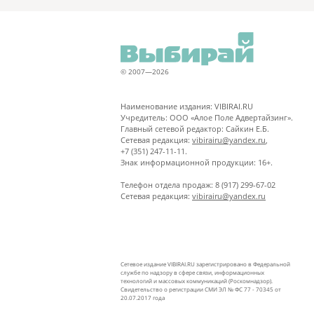
© 2007—2026
Наименование издания: VIBIRAI.RU
Учредитель: ООО «Алое Поле Адвертайзинг».
Главный сетевой редактор: Сайкин Е.Б.
Сетевая редакция:
vibirairu@yandex.ru
,
+7 (351) 247-11-11.
Знак информационной продукции: 16+.
Телефон отдела продаж: 8 (917) 299-67-02
Сетевая редакция:
vibirairu@yandex.ru
Сетевое издание VIBIRAI.RU зарегистрировано в Федеральной
службе по надзору в сфере связи, информационных
технологий и массовых коммуникаций (Роскомнадзор).
Свидетельство о регистрации СМИ ЭЛ № ФС 77 - 70345 от
20.07.2017 года