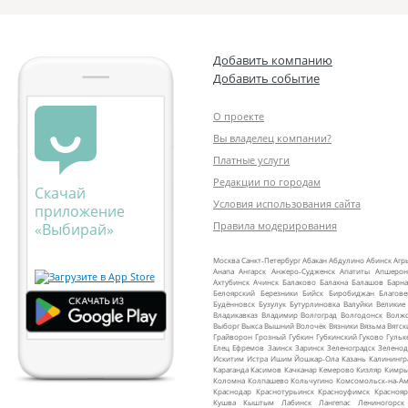
Добавить компанию
Добавить событие
О проекте
Вы владелец компании?
Платные услуги
Редакции по городам
Скачай
Условия использования сайта
приложение
Правила модерирования
«Выбирай»
Москва
Санкт‑Петербург
Абакан
Абдулино
Абинск
Агр
Анапа
Ангарск
Анжеро‑Судженск
Апатиты
Апшерон
Ахтубинск
Ачинск
Балаково
Балахна
Балашов
Барна
Белоярский
Березники
Бийск
Биробиджан
Благов
Будённовск
Бузулук
Бутурлиновка
Валуйки
Великие
Владикавказ
Владимир
Волгоград
Волгодонск
Волж
Выборг
Выкса
Вышний Волочёк
Вязники
Вязьма
Вятск
Грайворон
Грозный
Губкин
Губкинский
Гуково
Гульк
Елец
Ефремов
Заинск
Заринск
Зеленоградск
Зеленод
Искитим
Истра
Ишим
Йошкар‑Ола
Казань
Калинингр
Караганда
Касимов
Качканар
Кемерово
Кизляр
Кимр
Коломна
Колпашево
Кольчугино
Комсомольск‑на‑Ам
Краснодар
Краснотурьинск
Красноуфимск
Краснояр
Кушва
Кыштым
Лабинск
Лангепас
Лениногорск