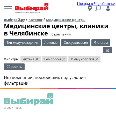
Погода в Челябинске
Места и события Челябинска
/
/
Выбирай.ру
Каталог
Медицинские центры
Медицинские центры, клиники
в Челябинске
​0 компаний
Тип медучреждения
Лечение
Специализация
Фильтры
Фильтры:
Аптека
Геморрой
Иммунология
×
×
×
Сбросить
Нет компаний, подходящих под условия
фильтрации.
© 2007—2026