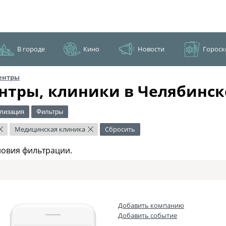
В городе
Кино
Новости
Гороск
ентры
нтры, клиники в Челябинск
лизация
Фильтры
Медицинская клиника
Сбросить
×
×
ловия фильтрации.
Добавить компанию
Добавить событие