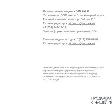
Наименование издания: VIBIRAI.RU
Учредитель: ООО «Алое Поле Адвертайзинг».
Главный сетевой редактор: Сайкин Е.Б.
Сетевая редакция:
vibirairu@yandex.ru
,
+7 (351) 247-11-11.
Знак информационной продукции: 16+.
Телефон отдела продаж: 8 (917) 299-67-02
Сетевая редакция:
vibirairu@yandex.ru
Сетевое издание VIBIRAI.RU зарегистрировано в Федеральной
службе по надзору в сфере связи, информационных
технологий и массовых коммуникаций (Роскомнадзор).
Свидетельство о регистрации СМИ ЭЛ № ФС 77 - 70345 от
20.07.2017 года
ПРОДОЛЖАЯ
С НАШЕЙ
П