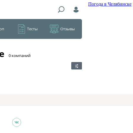
Погода в Челябинске
оп
Тесты
Отзывы
е
​0 компаний