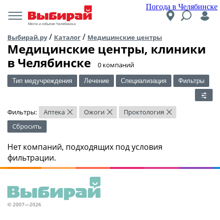
Погода в Челябинске
Места и события Челябинска
/
/
Выбирай.ру
Каталог
Медицинские центры
Медицинские центры, клиники
в Челябинске
​0 компаний
Тип медучреждения
Лечение
Специализация
Фильтры
Фильтры:
Аптека
Ожоги
Проктология
×
×
×
Сбросить
Нет компаний, подходящих под условия
фильтрации.
© 2007—2026