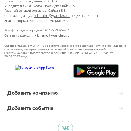
Наименование издания: VIBIRAI.RU
Учредитель: ООО «Алое Поле Адвертайзинг».
Главный сетевой редактор: Сайкин Е.Б.
vibirairu@yandex.ru
Сетевая редакция:
, +7 (351) 247-11-11.
Знак информационной продукции: 16+.
Телефон отдела продаж: 8 (917) 299-67-02
vibirairu@yandex.ru
Сетевая редакция:
Сетевое издание VIBIRAI.RU зарегистрировано в Федеральной службе по надзору в
сфере связи, информационных технологий и массовых коммуникаций
(Роскомнадзор). Свидетельство о регистрации СМИ ЭЛ № ФС 77 - 70345 от
20.07.2017 года
Добавить компанию
Добавить событие