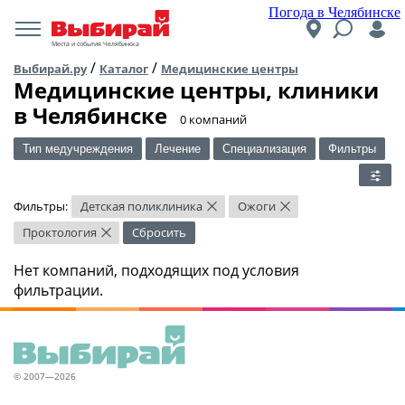
Погода в Челябинске
Места и события Челябинска
/
/
Выбирай.ру
Каталог
Медицинские центры
Медицинские центры, клиники
в Челябинске
​0 компаний
Тип медучреждения
Лечение
Специализация
Фильтры
Фильтры:
Детская поликлиника
Ожоги
×
×
Проктология
Сбросить
×
Нет компаний, подходящих под условия
фильтрации.
© 2007—2026