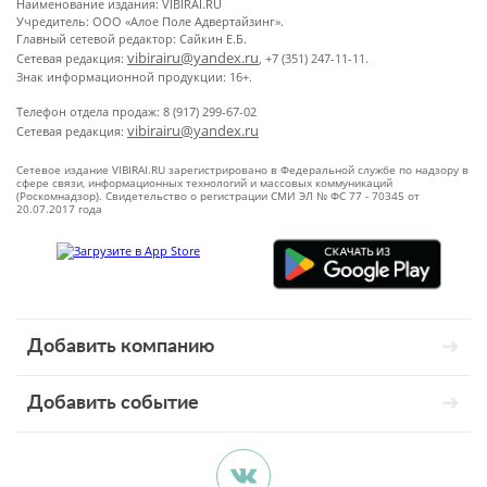
Наименование издания: VIBIRAI.RU
Учредитель: ООО «Алое Поле Адвертайзинг».
Главный сетевой редактор: Сайкин Е.Б.
vibirairu@yandex.ru
Сетевая редакция:
, +7 (351) 247-11-11.
Знак информационной продукции: 16+.
Телефон отдела продаж: 8 (917) 299-67-02
vibirairu@yandex.ru
Сетевая редакция:
Сетевое издание VIBIRAI.RU зарегистрировано в Федеральной службе по надзору в
сфере связи, информационных технологий и массовых коммуникаций
(Роскомнадзор). Свидетельство о регистрации СМИ ЭЛ № ФС 77 - 70345 от
20.07.2017 года
Добавить компанию
Добавить событие