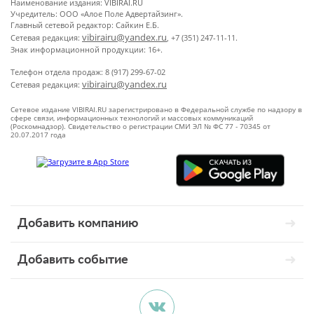
Наименование издания: VIBIRAI.RU
Учредитель: ООО «Алое Поле Адвертайзинг».
Главный сетевой редактор: Сайкин Е.Б.
vibirairu@yandex.ru
Сетевая редакция:
, +7 (351) 247-11-11.
Знак информационной продукции: 16+.
Телефон отдела продаж: 8 (917) 299-67-02
vibirairu@yandex.ru
Сетевая редакция:
Сетевое издание VIBIRAI.RU зарегистрировано в Федеральной службе по надзору в
сфере связи, информационных технологий и массовых коммуникаций
(Роскомнадзор). Свидетельство о регистрации СМИ ЭЛ № ФС 77 - 70345 от
20.07.2017 года
Добавить компанию
Добавить событие