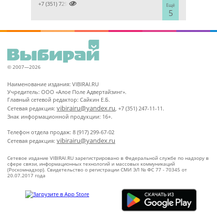

+7 (351) 7298929
Ещё
5
© 2007—2026
Наименование издания: VIBIRAI.RU
Учредитель: ООО «Алое Поле Адвертайзинг».
Главный сетевой редактор: Сайкин Е.Б.
vibirairu@yandex.ru
Сетевая редакция:
, +7 (351) 247-11-11.
Знак информационной продукции: 16+.
Телефон отдела продаж: 8 (917) 299-67-02
vibirairu@yandex.ru
Сетевая редакция:
Сетевое издание VIBIRAI.RU зарегистрировано в Федеральной службе по надзору в
сфере связи, информационных технологий и массовых коммуникаций
(Роскомнадзор). Свидетельство о регистрации СМИ ЭЛ № ФС 77 - 70345 от
20.07.2017 года