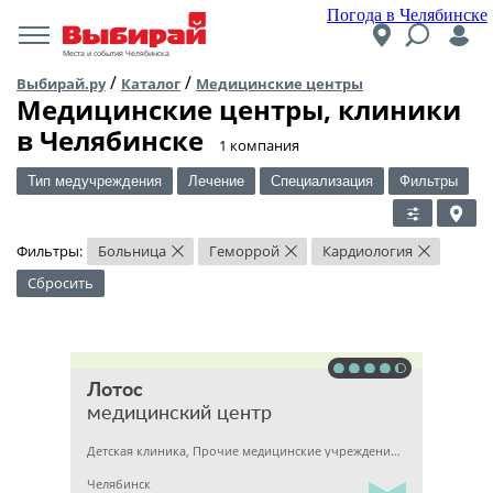
Погода в Челябинске
Места и события Челябинска
/
/
Выбирай.ру
Каталог
Медицинские центры
Медицинские центры, клиники
в Челябинске
​1 компания
Тип медучреждения
Лечение
Специализация
Фильтры
Фильтры:
Больница
Геморрой
Кардиология
×
×
×
Сбросить
Лотос
медицинский центр
Детская клиника, Прочие медицинские учреждения, Гинекология
Челябинск