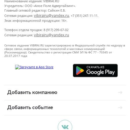
Наименование издания: VIBIRAI.RU
Учредитель: ООО «Алое Поле Адвертайзинг».
Главный сетевой редактор: Сайкин Е.Б.
vibirairu@yandex.ru
Сетевая редакция:
, +7 (351) 247-11-11.
Знак информационной продукции: 16+.
Телефон отдела продаж: 8 (917) 299-67-02
vibirairu@yandex.ru
Сетевая редакция:
Сетевое издание VIBIRAI.RU зарегистрировано в Федеральной службе по надзору в
сфере связи, информационных технологий и массовых коммуникаций
(Роскомнадзор). Свидетельство о регистрации СМИ ЭЛ № ФС 77 - 70345 от
20.07.2017 года
Добавить компанию
Добавить событие