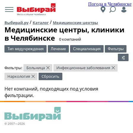
Погода в Челябинске
Места и события Челябинска
/
/
Выбирай.ру
Каталог
Медицинские центры
Медицинские центры, клиники
в Челябинске
​0 компаний
Тип медучреждения
Лечение
Специализация
Фильтры
Фильтры:
Больница
Инфекционные заболевания
×
×
Наркология
Сбросить
×
Нет компаний, подходящих под условия
фильтрации.
© 2007—2026