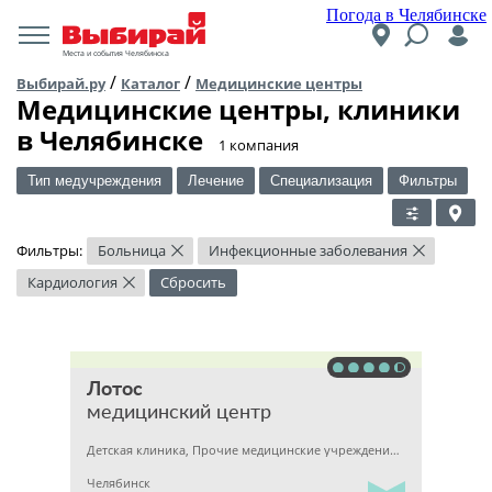
Погода в Челябинске
Места и события Челябинска
/
/
Выбирай.ру
Каталог
Медицинские центры
Медицинские центры, клиники
в Челябинске
​1 компания
Тип медучреждения
Лечение
Специализация
Фильтры
Фильтры:
Больница
Инфекционные заболевания
×
×
Кардиология
Сбросить
×
Лотос
медицинский центр
Детская клиника, Прочие медицинские учреждения, Гинекология
Челябинск