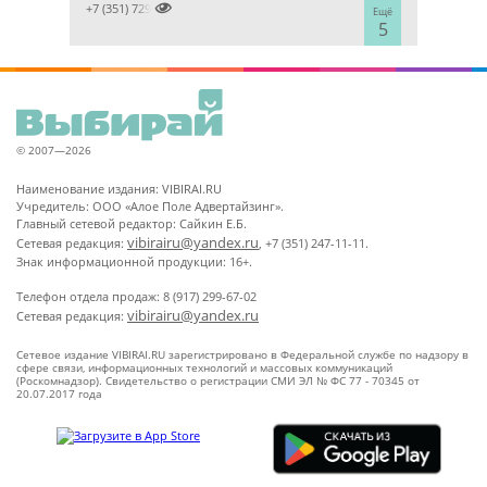

+7 (351) 7298929
Ещё
5
© 2007—2026
Наименование издания: VIBIRAI.RU
Учредитель: ООО «Алое Поле Адвертайзинг».
Главный сетевой редактор: Сайкин Е.Б.
vibirairu@yandex.ru
Сетевая редакция:
, +7 (351) 247-11-11.
Знак информационной продукции: 16+.
Телефон отдела продаж: 8 (917) 299-67-02
vibirairu@yandex.ru
Сетевая редакция:
Сетевое издание VIBIRAI.RU зарегистрировано в Федеральной службе по надзору в
сфере связи, информационных технологий и массовых коммуникаций
(Роскомнадзор). Свидетельство о регистрации СМИ ЭЛ № ФС 77 - 70345 от
20.07.2017 года