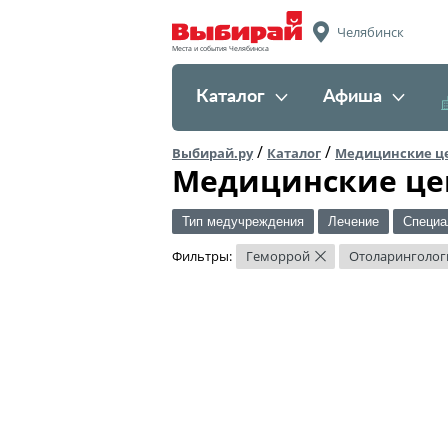
Челябинск
Места и события Челябинска
Каталог
Афиша
/
/
Выбирай.ру
Каталог
Медицинские ц
Медицинские це
Тип медучреждения
Лечение
Специа
Фильтры:
Геморрой
Отоларинголог
×