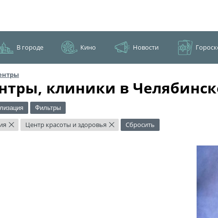
В городе
Кино
Новости
Гороск
ентры
нтры, клиники в Челябинск
лизация
Фильтры
ия
Центр красоты и здоровья
Сбросить
×
×