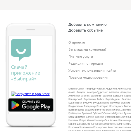
Добавить компанию
Добавить событие
О проекте
Вы владелец компании?
Платные услуги
Редакции по городам
Скачай
Условия использования сайта
приложение
Правила модерирования
«Выбирай»
Москва
Санкт‑Петербург
Абакан
Абдулино
Абинск
Агр
Анапа
Ангарск
Анжеро‑Судженск
Апатиты
Апшерон
Ахтубинск
Ачинск
Балаково
Балахна
Балашов
Барна
Белоярский
Березники
Бийск
Биробиджан
Благов
Будённовск
Бузулук
Бутурлиновка
Валуйки
Великие
Владикавказ
Владимир
Волгоград
Волгодонск
Волж
Выборг
Выкса
Вышний Волочёк
Вязники
Вязьма
Вятск
Грайворон
Грозный
Губкин
Губкинский
Гуково
Гульк
Елец
Ефремов
Заинск
Заринск
Зеленоградск
Зеленод
Искитим
Истра
Ишим
Йошкар‑Ола
Казань
Калинингр
Караганда
Касимов
Качканар
Кемерово
Кизляр
Кимр
Коломна
Колпашево
Кольчугино
Комсомольск‑на‑Ам
Краснодар
Краснотурьинск
Красноуфимск
Краснояр