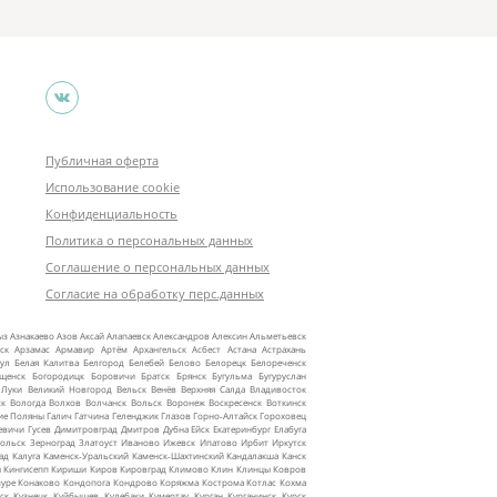
Публичная оферта
Использование cookie
Конфиденциальность
Политика о персональных данных
Соглашение о персональных данных
Согласие на обработку перс.данных
ыз
Азнакаево
Азов
Аксай
Алапаевск
Александров
Алексин
Альметьевск
ск
Арзамас
Армавир
Артём
Архангельск
Асбест
Астана
Астрахань
ул
Белая Калитва
Белгород
Белебей
Белово
Белорецк
Белореченск
ещенск
Богородицк
Боровичи
Братск
Брянск
Бугульма
Бугуруслан
 Луки
Великий Новгород
Вельск
Венёв
Верхняя Салда
Владивосток
ск
Вологда
Волхов
Волчанск
Вольск
Воронеж
Воскресенск
Воткинск
ие Поляны
Галич
Гатчина
Геленджик
Глазов
Горно‑Алтайск
Гороховец
евичи
Гусев
Димитровград
Дмитров
Дубна
Ейск
Екатеринбург
Елабуга
ольск
Зерноград
Златоуст
Иваново
Ижевск
Ипатово
Ирбит
Иркутск
ад
Калуга
Каменск‑Уральский
Каменск‑Шахтинский
Кандалакша
Канск
ы
Кингисепп
Кириши
Киров
Кировград
Климово
Клин
Клинцы
Ковров
уре
Конаково
Кондопога
Кондрово
Коряжма
Кострома
Котлас
Кохма
ск
Кузнецк
Куйбышев
Кулебаки
Кумертау
Курган
Курганинск
Курск