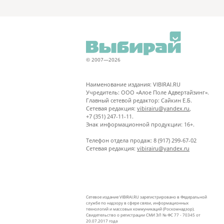
© 2007—2026
Наименование издания: VIBIRAI.RU
Учредитель: ООО «Алое Поле Адвертайзинг».
Главный сетевой редактор: Сайкин Е.Б.
Сетевая редакция:
vibirairu@yandex.ru
,
+7 (351) 247-11-11.
Знак информационной продукции: 16+.
Телефон отдела продаж: 8 (917) 299-67-02
Сетевая редакция:
vibirairu@yandex.ru
Сетевое издание VIBIRAI.RU зарегистрировано в Федеральной
службе по надзору в сфере связи, информационных
технологий и массовых коммуникаций (Роскомнадзор).
Свидетельство о регистрации СМИ ЭЛ № ФС 77 - 70345 от
20.07.2017 года