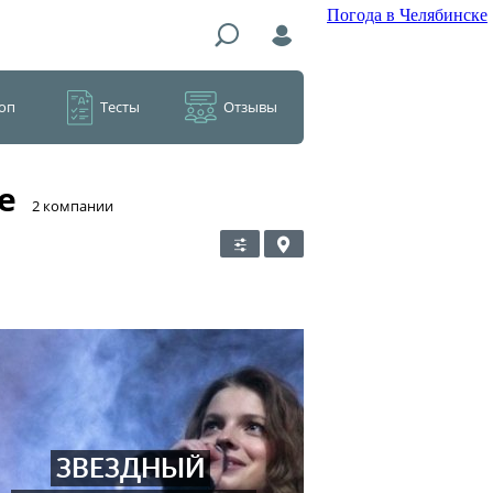
Погода в Челябинске
оп
Тесты
Отзывы
е
​2 компании
ЗВЕЗДНЫЙ