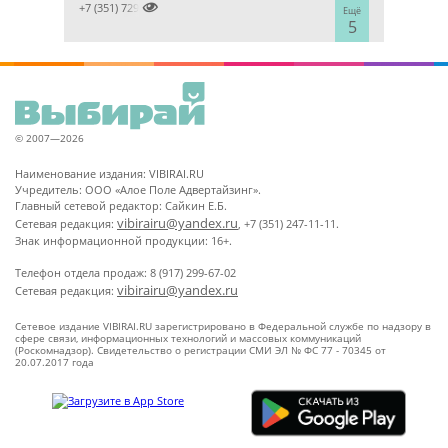

+7 (351) 7298929
Ещё
5
© 2007—2026
Наименование издания: VIBIRAI.RU
Учредитель: ООО «Алое Поле Адвертайзинг».
Главный сетевой редактор: Сайкин Е.Б.
vibirairu@yandex.ru
Сетевая редакция:
, +7 (351) 247-11-11.
Знак информационной продукции: 16+.
Телефон отдела продаж: 8 (917) 299-67-02
vibirairu@yandex.ru
Сетевая редакция:
Сетевое издание VIBIRAI.RU зарегистрировано в Федеральной службе по надзору в
сфере связи, информационных технологий и массовых коммуникаций
(Роскомнадзор). Свидетельство о регистрации СМИ ЭЛ № ФС 77 - 70345 от
20.07.2017 года