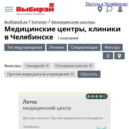
Погода в Челябинске
Места и события Челябинска
/
/
Выбирай.ру
Каталог
Медицинские центры
Медицинские центры, клиники
в Челябинске
​1 компания
Тип медучреждения
Лечение
Специализация
Фильтры
Фильтры:
Геморрой
Отоларингология
×
×
Прочие медицинские учреждения
Сбросить
×
Лотос
медицинский центр
Детская клиника, Прочие медицинские учреждения, Гинекология
Челябинск