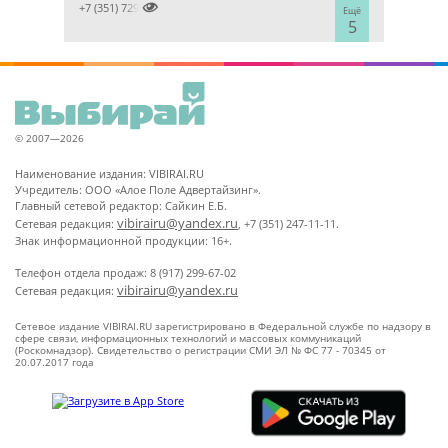

+7 (351) 7298929
Ещё
5
© 2007—2026
Наименование издания: VIBIRAI.RU
Учредитель: ООО «Алое Поле Адвертайзинг».
Главный сетевой редактор: Сайкин Е.Б.
vibirairu@yandex.ru
Сетевая редакция:
, +7 (351) 247-11-11.
Знак информационной продукции: 16+.
Телефон отдела продаж: 8 (917) 299-67-02
vibirairu@yandex.ru
Сетевая редакция:
Сетевое издание VIBIRAI.RU зарегистрировано в Федеральной службе по надзору в
сфере связи, информационных технологий и массовых коммуникаций
(Роскомнадзор). Свидетельство о регистрации СМИ ЭЛ № ФС 77 - 70345 от
20.07.2017 года