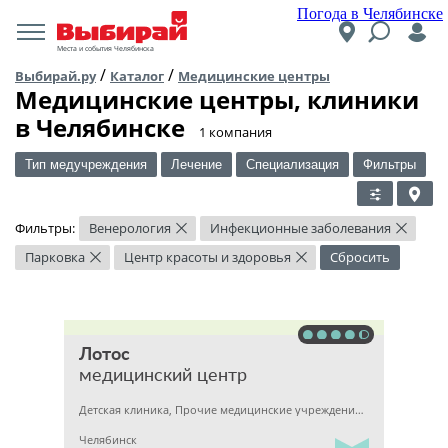
Погода в Челябинске
Места и события Челябинска
/
/
Выбирай.ру
Каталог
Медицинские центры
Медицинские центры, клиники
в Челябинске
​1 компания
Тип медучреждения
Лечение
Специализация
Фильтры
Фильтры:
Венерология
Инфекционные заболевания
×
×
Парковка
Центр красоты и здоровья
Сбросить
×
×
Лотос
медицинский центр
Детская клиника, Прочие медицинские учреждения, Гинекология
Челябинск