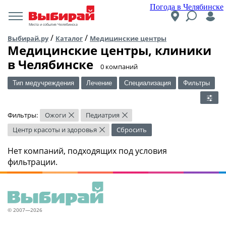
Погода в Челябинске
Места и события Челябинска
/
/
Выбирай.ру
Каталог
Медицинские центры
Медицинские центры, клиники
в Челябинске
​0 компаний
Тип медучреждения
Лечение
Специализация
Фильтры
Фильтры:
Ожоги
Педиатрия
×
×
Центр красоты и здоровья
Сбросить
×
Нет компаний, подходящих под условия
фильтрации.
© 2007—2026