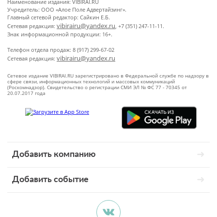
Наименование издания: VIBIRAI.RU
Учредитель: ООО «Алое Поле Адвертайзинг».
Главный сетевой редактор: Сайкин Е.Б.
vibirairu@yandex.ru
Сетевая редакция:
, +7 (351) 247-11-11.
Знак информационной продукции: 16+.
Телефон отдела продаж: 8 (917) 299-67-02
vibirairu@yandex.ru
Сетевая редакция:
Сетевое издание VIBIRAI.RU зарегистрировано в Федеральной службе по надзору в
сфере связи, информационных технологий и массовых коммуникаций
(Роскомнадзор). Свидетельство о регистрации СМИ ЭЛ № ФС 77 - 70345 от
20.07.2017 года
Добавить компанию
Добавить событие