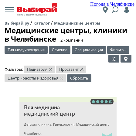
Погода в Челябинске
Места и события Челябинска
/
/
Выбирай.ру
Каталог
Медицинские центры
Медицинские центры, клиники
в Челябинске
​2 компании
Тип медучреждения
Лечение
Специализация
Фильтры
Фильтры:
Педиатрия
Простатит
×
×
Центр красоты и здоровья
Сбросить
×
Вся медицина
медицинский центр
Детская клиника, Гинекология, Медицинский центр
Челябинск