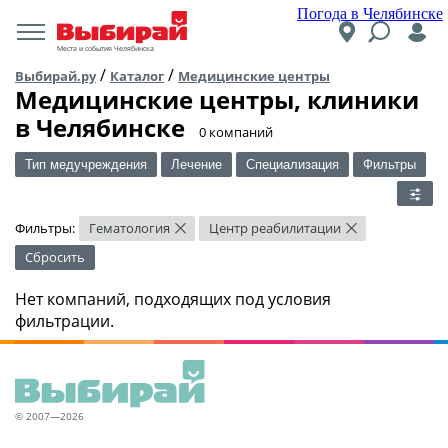
Погода в Челябинске
Места и события Челябинска
/
/
Выбирай.ру
Каталог
Медицинские центры
Медицинские центры, клиники
в Челябинске
​0 компаний
Тип медучреждения
Лечение
Специализация
Фильтры
Фильтры:
Гематология
Центр реабилитации
×
×
Сбросить
Нет компаний, подходящих под условия
фильтрации.
© 2007—2026