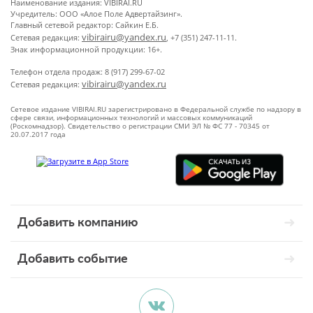
Наименование издания: VIBIRAI.RU
Учредитель: ООО «Алое Поле Адвертайзинг».
Главный сетевой редактор: Сайкин Е.Б.
vibirairu@yandex.ru
Сетевая редакция:
, +7 (351) 247-11-11.
Знак информационной продукции: 16+.
Телефон отдела продаж: 8 (917) 299-67-02
vibirairu@yandex.ru
Сетевая редакция:
Сетевое издание VIBIRAI.RU зарегистрировано в Федеральной службе по надзору в
сфере связи, информационных технологий и массовых коммуникаций
(Роскомнадзор). Свидетельство о регистрации СМИ ЭЛ № ФС 77 - 70345 от
20.07.2017 года
Добавить компанию
Добавить событие