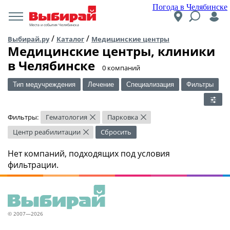
Погода в Челябинске
Места и события Челябинска
/
/
Выбирай.ру
Каталог
Медицинские центры
Медицинские центры, клиники
в Челябинске
​0 компаний
Тип медучреждения
Лечение
Специализация
Фильтры
Фильтры:
Гематология
Парковка
×
×
Центр реабилитации
Сбросить
×
Нет компаний, подходящих под условия
фильтрации.
© 2007—2026