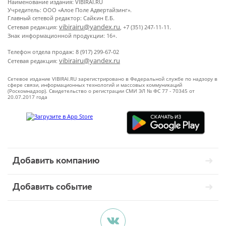
Наименование издания: VIBIRAI.RU
Учредитель: ООО «Алое Поле Адвертайзинг».
Главный сетевой редактор: Сайкин Е.Б.
vibirairu@yandex.ru
Сетевая редакция:
, +7 (351) 247-11-11.
Знак информационной продукции: 16+.
Телефон отдела продаж: 8 (917) 299-67-02
vibirairu@yandex.ru
Сетевая редакция:
Сетевое издание VIBIRAI.RU зарегистрировано в Федеральной службе по надзору в
сфере связи, информационных технологий и массовых коммуникаций
(Роскомнадзор). Свидетельство о регистрации СМИ ЭЛ № ФС 77 - 70345 от
20.07.2017 года
Добавить компанию
Добавить событие