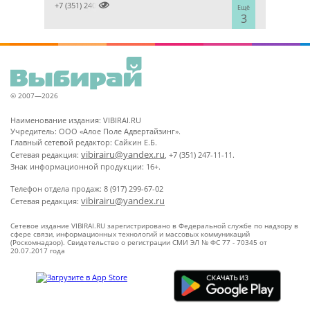

+7 (351) 2400303
Ещё
3
© 2007—2026
Наименование издания: VIBIRAI.RU
Учредитель: ООО «Алое Поле Адвертайзинг».
Главный сетевой редактор: Сайкин Е.Б.
vibirairu@yandex.ru
Сетевая редакция:
, +7 (351) 247-11-11.
Знак информационной продукции: 16+.
Телефон отдела продаж: 8 (917) 299-67-02
vibirairu@yandex.ru
Сетевая редакция:
Сетевое издание VIBIRAI.RU зарегистрировано в Федеральной службе по надзору в
сфере связи, информационных технологий и массовых коммуникаций
(Роскомнадзор). Свидетельство о регистрации СМИ ЭЛ № ФС 77 - 70345 от
20.07.2017 года