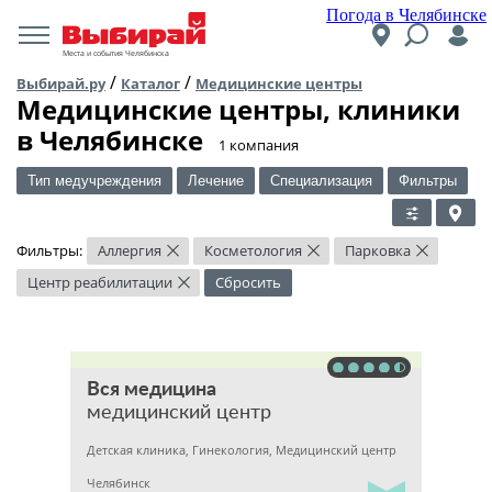
Погода в Челябинске
Места и события Челябинска
/
/
Выбирай.ру
Каталог
Медицинские центры
Медицинские центры, клиники
в Челябинске
​1 компания
Тип медучреждения
Лечение
Специализация
Фильтры
Фильтры:
Аллергия
Косметология
Парковка
×
×
×
Центр реабилитации
Сбросить
×
Вся медицина
медицинский центр
Детская клиника, Гинекология, Медицинский центр
Челябинск