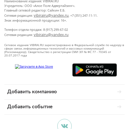
Наименование издания: VIBIRAI.RU
Учредитель: ООО «Алое Поле Адвертайзинг».
Главный сетевой редактор: Сайкин Е.Б.
vibirairu@yandex.ru
Сетевая редакция:
, +7 (351) 247-11-11.
Знак информационной продукции: 16+.
Телефон отдела продаж: 8 (917) 299-67-02
vibirairu@yandex.ru
Сетевая редакция:
Сетевое издание VIBIRAI.RU зарегистрировано в Федеральной службе по надзору в
сфере связи, информационных технологий и массовых коммуникаций
(Роскомнадзор). Свидетельство о регистрации СМИ ЭЛ № ФС 77 - 70345 от
20.07.2017 года
Добавить компанию
Добавить событие