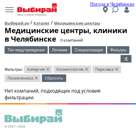
Погода в Челябинске
Места и события Челябинска
/
/
Выбирай.ру
Каталог
Медицинские центры
Медицинские центры, клиники
в Челябинске
​0 компаний
Тип медучреждения
Лечение
Специализация
Фильтры
Фильтры:
Аллергия
Косметология
Парковка
×
×
×
Поликлиника
Сбросить
×
Нет компаний, подходящих под условия
фильтрации.
© 2007—2026