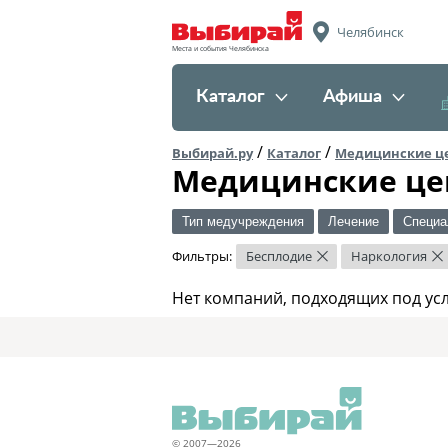
Челябинск
Места и события Челябинска
Каталог
Афиша
/
/
Выбирай.ру
Каталог
Медицинские ц
Медицинские це
Тип медучреждения
Лечение
Специа
Фильтры:
Бесплодие
Наркология
×
×
Нет компаний, подходящих под ус
© 2007—2026