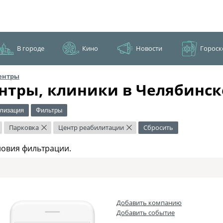
В городе
Кино
Новости
Гороск
ентры
нтры, клиники в Челябинск
лизация
Фильтры
Парковка
Центр реабилитации
Сбросить
×
×
ловия фильтрации.
Добавить компанию
Добавить событие