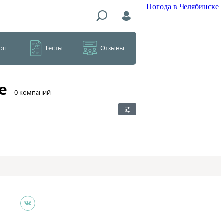
Погода в Челябинске
оп
Тесты
Отзывы
е
​0 компаний