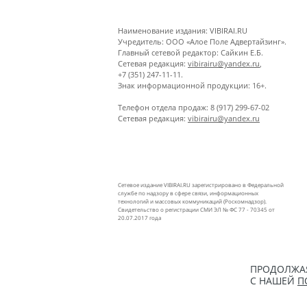
Наименование издания: VIBIRAI.RU
Учредитель: ООО «Алое Поле Адвертайзинг».
Главный сетевой редактор: Сайкин Е.Б.
Сетевая редакция:
vibirairu@yandex.ru
,
+7 (351) 247-11-11.
Знак информационной продукции: 16+.
Телефон отдела продаж: 8 (917) 299-67-02
Сетевая редакция:
vibirairu@yandex.ru
Сетевое издание VIBIRAI.RU зарегистрировано в Федеральной
службе по надзору в сфере связи, информационных
технологий и массовых коммуникаций (Роскомнадзор).
Свидетельство о регистрации СМИ ЭЛ № ФС 77 - 70345 от
20.07.2017 года
ПРОДОЛЖАЯ
С НАШЕЙ
П