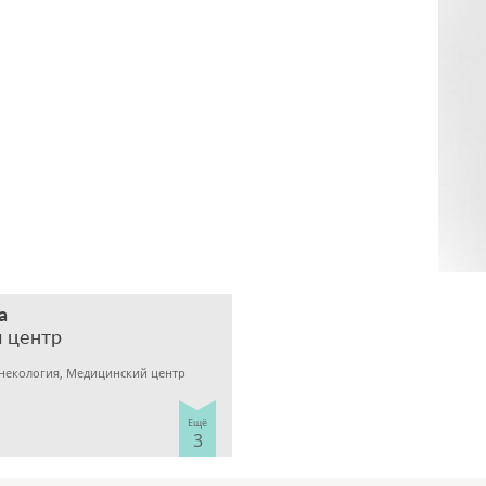
а
 центр
инекология, Медицинский центр
Ещё
3