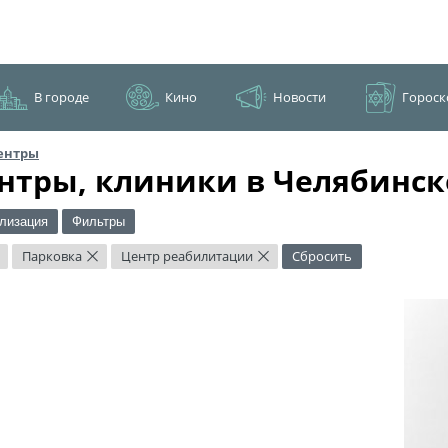
В городе
Кино
Новости
Гороск
ентры
нтры, клиники в Челябинск
лизация
Фильтры
Парковка
Центр реабилитации
Сбросить
×
×
×