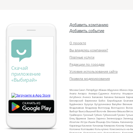
Добавить компанию
Добавить событие
О проекте
Вы владелец компании?
Платные услуги
Редакции по городам
Скачай
Условия использования сайта
приложение
Правила модерирования
«Выбирай»
Москва
Санкт‑Петербург
Абакан
Абдулино
Абинск
Агр
Анапа
Ангарск
Анжеро‑Судженск
Апатиты
Апшерон
Ахтубинск
Ачинск
Балаково
Балахна
Балашов
Барна
Белоярский
Березники
Бийск
Биробиджан
Благов
Будённовск
Бузулук
Бутурлиновка
Валуйки
Великие
Владикавказ
Владимир
Волгоград
Волгодонск
Волж
Выборг
Выкса
Вышний Волочёк
Вязники
Вязьма
Вятск
Грайворон
Грозный
Губкин
Губкинский
Гуково
Гульк
Елец
Ефремов
Заинск
Заринск
Зеленоградск
Зеленод
Искитим
Истра
Ишим
Йошкар‑Ола
Казань
Калинингр
Караганда
Касимов
Качканар
Кемерово
Кизляр
Кимр
Коломна
Колпашево
Кольчугино
Комсомольск‑на‑Ам
Краснодар
Краснотурьинск
Красноуфимск
Краснояр