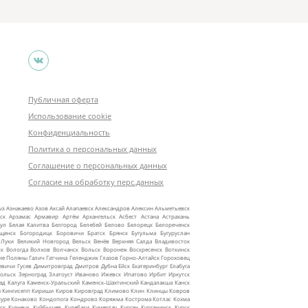
Публичная оферта
Использование cookie
Конфиденциальность
Политика о персональных данных
Соглашение о персональных данных
Согласие на обработку перс.данных
ыз
Азнакаево
Азов
Аксай
Алапаевск
Александров
Алексин
Альметьевск
ск
Арзамас
Армавир
Артём
Архангельск
Асбест
Астана
Астрахань
ул
Белая Калитва
Белгород
Белебей
Белово
Белорецк
Белореченск
ещенск
Богородицк
Боровичи
Братск
Брянск
Бугульма
Бугуруслан
 Луки
Великий Новгород
Вельск
Венёв
Верхняя Салда
Владивосток
ск
Вологда
Волхов
Волчанск
Вольск
Воронеж
Воскресенск
Воткинск
ие Поляны
Галич
Гатчина
Геленджик
Глазов
Горно‑Алтайск
Гороховец
евичи
Гусев
Димитровград
Дмитров
Дубна
Ейск
Екатеринбург
Елабуга
ольск
Зерноград
Златоуст
Иваново
Ижевск
Ипатово
Ирбит
Иркутск
ад
Калуга
Каменск‑Уральский
Каменск‑Шахтинский
Кандалакша
Канск
ы
Кингисепп
Кириши
Киров
Кировград
Климово
Клин
Клинцы
Ковров
уре
Конаково
Кондопога
Кондрово
Коряжма
Кострома
Котлас
Кохма
ск
Кузнецк
Куйбышев
Кулебаки
Кумертау
Курган
Курганинск
Курск