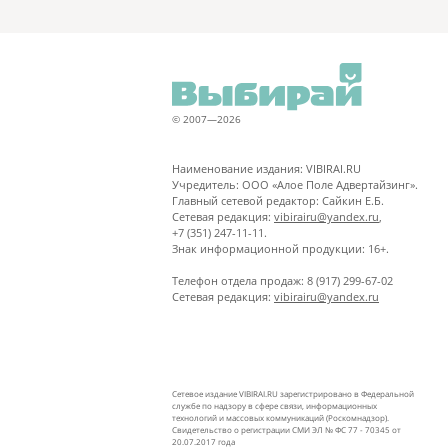
© 2007—2026
Наименование издания: VIBIRAI.RU
Учредитель: ООО «Алое Поле Адвертайзинг».
Главный сетевой редактор: Сайкин Е.Б.
Сетевая редакция:
vibirairu@yandex.ru
,
+7 (351) 247-11-11.
Знак информационной продукции: 16+.
Телефон отдела продаж: 8 (917) 299-67-02
Сетевая редакция:
vibirairu@yandex.ru
Сетевое издание VIBIRAI.RU зарегистрировано в Федеральной
службе по надзору в сфере связи, информационных
технологий и массовых коммуникаций (Роскомнадзор).
Свидетельство о регистрации СМИ ЭЛ № ФС 77 - 70345 от
20.07.2017 года