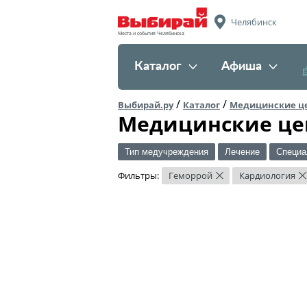
Челябинск
Места и события Челябинска
Каталог
Афиша
/
/
Выбирай.ру
Каталог
Медицинские ц
Медицинские це
Тип медучреждения
Лечение
Специа
Фильтры:
Геморрой
Кардиология
×