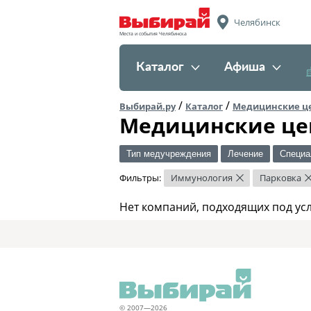
Челябинск
Места и события Челябинска
Каталог
Афиша
/
/
Выбирай.ру
Каталог
Медицинские ц
Медицинские це
Тип медучреждения
Лечение
Специа
Фильтры:
Иммунология
Парковка
×
Нет компаний, подходящих под ус
© 2007—2026