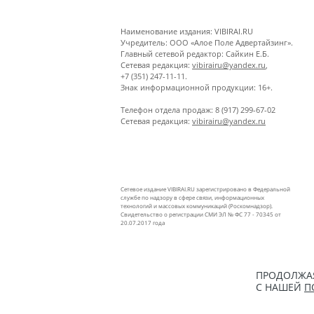
Наименование издания: VIBIRAI.RU
Учредитель: ООО «Алое Поле Адвертайзинг».
Главный сетевой редактор: Сайкин Е.Б.
Сетевая редакция:
vibirairu@yandex.ru
,
+7 (351) 247-11-11.
Знак информационной продукции: 16+.
Телефон отдела продаж: 8 (917) 299-67-02
Сетевая редакция:
vibirairu@yandex.ru
Сетевое издание VIBIRAI.RU зарегистрировано в Федеральной
службе по надзору в сфере связи, информационных
технологий и массовых коммуникаций (Роскомнадзор).
Свидетельство о регистрации СМИ ЭЛ № ФС 77 - 70345 от
20.07.2017 года
ПРОДОЛЖАЯ
С НАШЕЙ
П