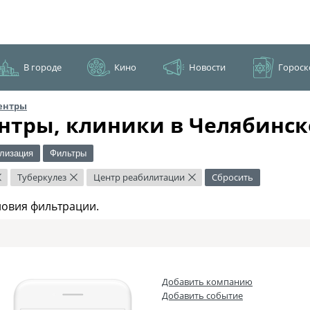
В городе
Кино
Новости
Гороск
ентры
нтры, клиники в Челябинск
лизация
Фильтры
Туберкулез
Центр реабилитации
Сбросить
×
×
×
ловия фильтрации.
Добавить компанию
Добавить событие