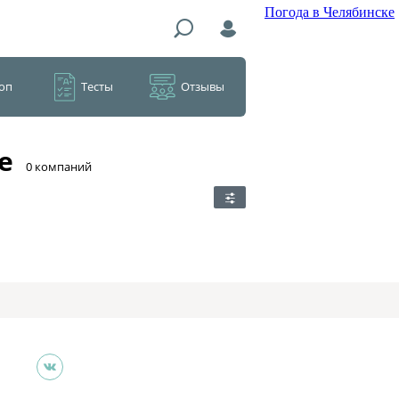
Погода в Челябинске
оп
Тесты
Отзывы
е
​0 компаний