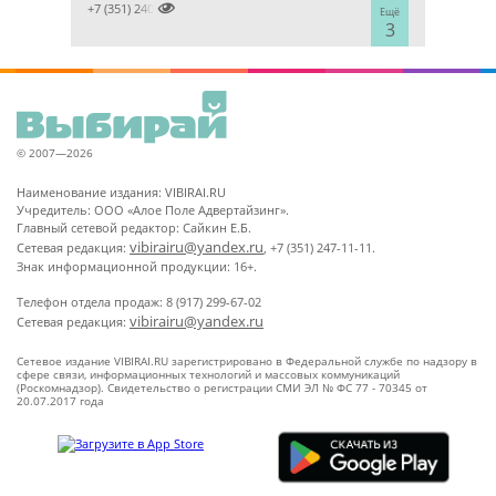

+7 (351) 2400303
Ещё
3
© 2007—2026
Наименование издания: VIBIRAI.RU
Учредитель: ООО «Алое Поле Адвертайзинг».
Главный сетевой редактор: Сайкин Е.Б.
vibirairu@yandex.ru
Сетевая редакция:
, +7 (351) 247-11-11.
Знак информационной продукции: 16+.
Телефон отдела продаж: 8 (917) 299-67-02
vibirairu@yandex.ru
Сетевая редакция:
Сетевое издание VIBIRAI.RU зарегистрировано в Федеральной службе по надзору в
сфере связи, информационных технологий и массовых коммуникаций
(Роскомнадзор). Свидетельство о регистрации СМИ ЭЛ № ФС 77 - 70345 от
20.07.2017 года