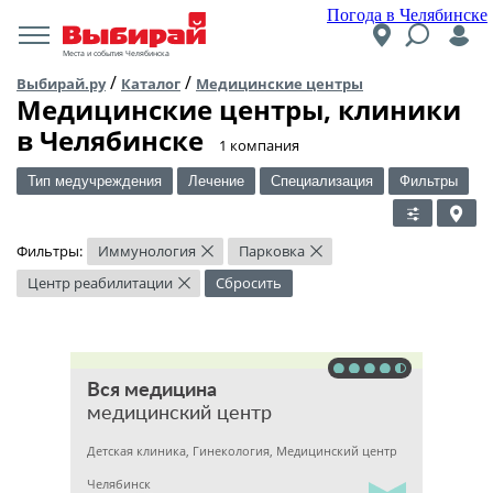
Погода в Челябинске
Места и события Челябинска
/
/
Выбирай.ру
Каталог
Медицинские центры
Медицинские центры, клиники
в Челябинске
​1 компания
Тип медучреждения
Лечение
Специализация
Фильтры
Фильтры:
Иммунология
Парковка
×
×
Центр реабилитации
Сбросить
×
Вся медицина
медицинский центр
Детская клиника, Гинекология, Медицинский центр
Челябинск