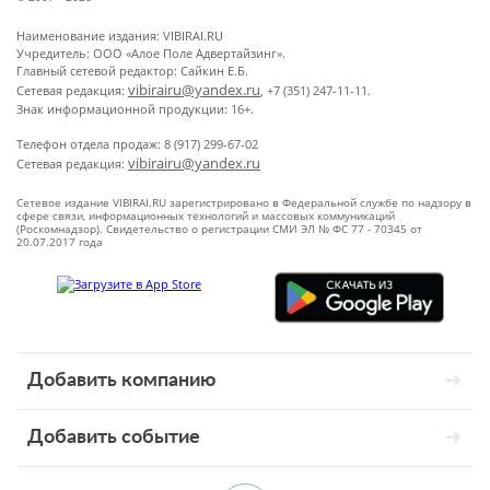
Наименование издания: VIBIRAI.RU
Учредитель: ООО «Алое Поле Адвертайзинг».
Главный сетевой редактор: Сайкин Е.Б.
vibirairu@yandex.ru
Сетевая редакция:
, +7 (351) 247-11-11.
Знак информационной продукции: 16+.
Телефон отдела продаж: 8 (917) 299-67-02
vibirairu@yandex.ru
Сетевая редакция:
Сетевое издание VIBIRAI.RU зарегистрировано в Федеральной службе по надзору в
сфере связи, информационных технологий и массовых коммуникаций
(Роскомнадзор). Свидетельство о регистрации СМИ ЭЛ № ФС 77 - 70345 от
20.07.2017 года
Добавить компанию
Добавить событие