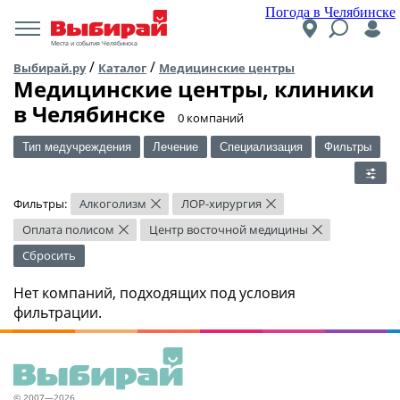
Погода в Челябинске
Места и события Челябинска
/
/
Выбирай.ру
Каталог
Медицинские центры
Медицинские центры, клиники
в Челябинске
​0 компаний
Тип медучреждения
Лечение
Специализация
Фильтры
Фильтры:
Алкоголизм
ЛОР-хирургия
×
×
Оплата полисом
Центр восточной медицины
×
×
Сбросить
Нет компаний, подходящих под условия
фильтрации.
© 2007—2026