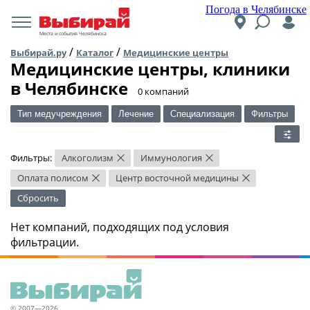
Погода в Челябинске
Места и события Челябинска
/
/
Выбирай.ру
Каталог
Медицинские центры
Медицинские центры, клиники
в Челябинске
​0 компаний
Тип медучреждения
Лечение
Специализация
Фильтры
Фильтры:
Алкоголизм
Иммунология
×
×
Оплата полисом
Центр восточной медицины
×
×
Сбросить
Нет компаний, подходящих под условия
фильтрации.
© 2007—2026