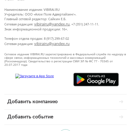
Наименование издания: VIBIRAI.RU
Учредитель: ООО «Алое Поле Адвертайзинг».
Главный сетевой редактор: Сайкин Е.Б.
vibirairu@yandex.ru
Сетевая редакция:
, +7 (351) 247-11-11.
Знак информационной продукции: 16+.
Телефон отдела продаж: 8 (917) 299-67-02
vibirairu@yandex.ru
Сетевая редакция:
Сетевое издание VIBIRAI.RU зарегистрировано в Федеральной службе по надзору в
сфере связи, информационных технологий и массовых коммуникаций
(Роскомнадзор). Свидетельство о регистрации СМИ ЭЛ № ФС 77 - 70345 от
20.07.2017 года
Добавить компанию
Добавить событие