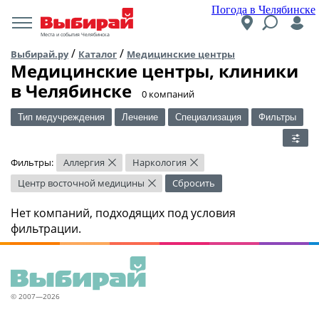
Погода в Челябинске
Места и события Челябинска
/
/
Выбирай.ру
Каталог
Медицинские центры
Медицинские центры, клиники
в Челябинске
​0 компаний
Тип медучреждения
Лечение
Специализация
Фильтры
Фильтры:
Аллергия
Наркология
×
×
Центр восточной медицины
Сбросить
×
Нет компаний, подходящих под условия
фильтрации.
© 2007—2026