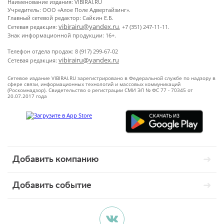
Наименование издания: VIBIRAI.RU
Учредитель: ООО «Алое Поле Адвертайзинг».
Главный сетевой редактор: Сайкин Е.Б.
vibirairu@yandex.ru
Сетевая редакция:
, +7 (351) 247-11-11.
Знак информационной продукции: 16+.
Телефон отдела продаж: 8 (917) 299-67-02
vibirairu@yandex.ru
Сетевая редакция:
Сетевое издание VIBIRAI.RU зарегистрировано в Федеральной службе по надзору в
сфере связи, информационных технологий и массовых коммуникаций
(Роскомнадзор). Свидетельство о регистрации СМИ ЭЛ № ФС 77 - 70345 от
20.07.2017 года
Добавить компанию
Добавить событие